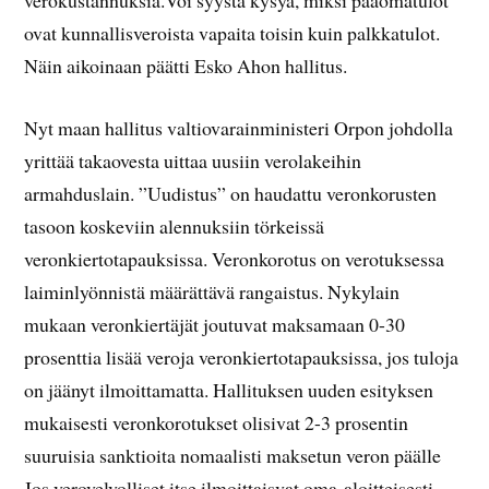
verokustannuksia.Voi syystä kysyä, miksi pääomatulot
ovat kunnallisveroista vapaita toisin kuin palkkatulot.
Näin aikoinaan päätti Esko Ahon hallitus.
Nyt maan hallitus valtiovarainministeri Orpon johdolla
yrittää takaovesta uittaa uusiin verolakeihin
armahduslain. ”Uudistus” on haudattu veronkorusten
tasoon koskeviin alennuksiin törkeissä
veronkiertotapauksissa. Veronkorotus on verotuksessa
laiminlyönnistä määrättävä rangaistus. Nykylain
mukaan veronkiertäjät joutuvat maksamaan 0-30
prosenttia lisää veroja veronkiertotapauksissa, jos tuloja
on jäänyt ilmoittamatta. Hallituksen uuden esityksen
mukaisesti veronkorotukset olisivat 2-3 prosentin
suuruisia sanktioita nomaalisti maksetun veron päälle
Jos verovelvolliset itse ilmoittaisvat oma-aloitteisesti