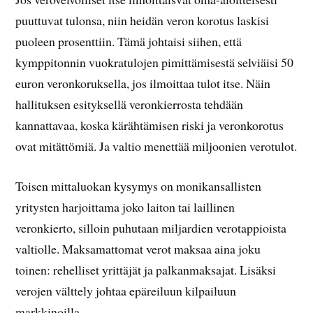
puuttuvat tulonsa, niin heidän veron korotus laskisi
puoleen prosenttiin. Tämä johtaisi siihen, että
kymppitonnin vuokratulojen pimittämisestä selviäisi 50
euron veronkoruksella, jos ilmoittaa tulot itse. Näin
hallituksen esityksellä veronkierrosta tehdään
kannattavaa, koska kärähtämisen riski ja veronkorotus
ovat mitättömiä. Ja valtio menettää miljoonien verotulot.
Toisen mittaluokan kysymys on monikansallisten
yritysten harjoittama joko laiton tai laillinen
veronkierto, silloin puhutaan miljardien verotappioista
valtiolle. Maksamattomat verot maksaa aina joku
toinen: rehelliset yrittäjät ja palkanmaksajat. Lisäksi
verojen välttely johtaa epäreiluun kilpailuun
markkinoilla.