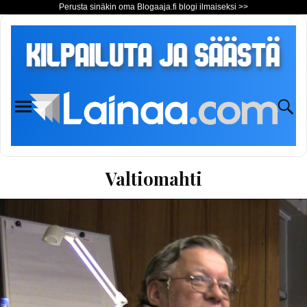
Perusta sinäkin oma Blogaaja.fi blogi ilmaiseksi >>
Valtiomahti