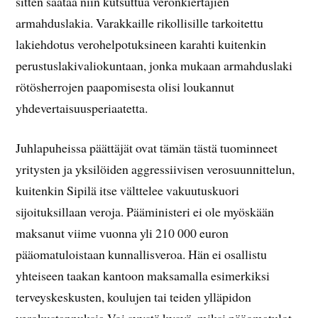
sitten säätää niin kutsuttua veronkiertäjien
armahduslakia. Varakkaille rikollisille tarkoitettu
lakiehdotus verohelpotuksineen karahti kuitenkin
perustuslakivaliokuntaan, jonka mukaan armahduslaki
rötösherrojen paapomisesta olisi loukannut
yhdevertaisuusperiaatetta.
Juhlapuheissa päättäjät ovat tämän tästä tuominneet
yritysten ja yksilöiden aggressiivisen verosuunnittelun,
kuitenkin Sipilä itse välttelee vakuutuskuori
sijoituksillaan veroja. Pääministeri ei ole myöskään
maksanut viime vuonna yli 210 000 euron
pääomatuloistaan kunnallisveroa. Hän ei osallistu
yhteiseen taakan kantoon maksamalla esimerkiksi
terveyskeskusten, koulujen tai teiden ylläpidon