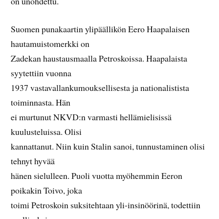
on unohdettu.
Suomen punakaartin ylipäällikön Eero Haapalaisen
hautamuistomerkki on
Zadekan haustausmaalla Petroskoissa. Haapalaista
syytettiin vuonna
1937 vastavallankumouksellisesta ja nationalistista
toiminnasta. Hän
ei murtunut NKVD:n varmasti hellämielisissä
kuulusteluissa. Olisi
kannattanut. Niin kuin Stalin sanoi, tunnustaminen olisi
tehnyt hyvää
hänen sielulleen. Puoli vuotta myöhemmin Eeron
poikakin Toivo, joka
toimi Petroskoin suksitehtaan yli-insinöörinä, todettiin