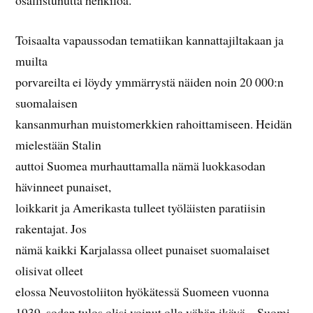
Toisaalta vapaussodan tematiikan kannattajiltakaan ja
muilta
porvareilta ei löydy ymmärrystä näiden noin 20 000:n
suomalaisen
kansanmurhan muistomerkkien rahoittamiseen. Heidän
mielestään Stalin
auttoi Suomea murhauttamalla nämä luokkasodan
hävinneet punaiset,
loikkarit ja Amerikasta tulleet työläisten paratiisin
rakentajat. Jos
nämä kaikki Karjalassa olleet punaiset suomalaiset
olisivat olleet
elossa Neuvostoliiton hyökätessä Suomeen vuonna
1939, sodan tulos olisi voinut olla vähän ikävä – Suomi