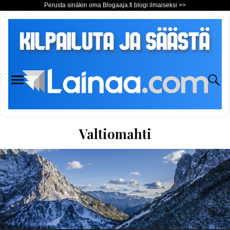
Perusta sinäkin oma Blogaaja.fi blogi ilmaiseksi >>
Valtiomahti