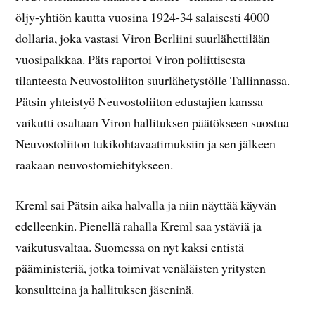
öljy-yhtiön kautta vuosina 1924-34 salaisesti 4000
dollaria, joka vastasi Viron Berliini suurlähettilään
vuosipalkkaa. Päts raportoi Viron poliittisesta
tilanteesta Neuvostoliiton suurlähetystölle Tallinnassa.
Pätsin yhteistyö Neuvostoliiton edustajien kanssa
vaikutti osaltaan Viron hallituksen päätökseen suostua
Neuvostoliiton tukikohtavaatimuksiin ja sen jälkeen
raakaan neuvostomiehitykseen.
Kreml sai Pätsin aika halvalla ja niin näyttää käyvän
edelleenkin. Pienellä rahalla Kreml saa ystäviä ja
vaikutusvaltaa. Suomessa on nyt kaksi entistä
pääministeriä, jotka toimivat venäläisten yritysten
konsultteina ja hallituksen jäseninä.