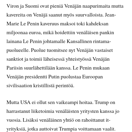
Viron ja Suomi ovat pieniä Venäjän naapurimaita mutta
kavereita on Venäjä saanut myös suurvalloista. Jean-
Marie Le Penin kaveruus maksoi toki kahdeksan
miljoonaa euroa, mikä hoidettiin venäläisen pankin
lainana Le Penin johtamalle Kansallinen rintama-
puolueelle. Puolue tuomitsee nyt Venäjän vastaiset
sanktiot ja toimii läheisessä yhteistyössä Venäjän
Pariisin suurlähettilään kanssa. Le Penin mukaan
Venäjän presidentti Putin puolustaa Euroopan
sivilisaation kristillistä perintöä.
Mutta USA ei ollut sen vaikeampi hoitaa. Trump on
harrastanut liiketoimia venäläisten yritysten kanssa jo
vuosia. Lisäksi venäläinen yhtiö on rahoittanut it-
yrityksiä, jotka auttoivat Trumpia voittamaan vaalit.