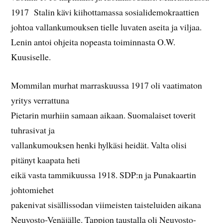
1917 Stalin kävi kiihottamassa sosialidemokraattien
johtoa vallankumouksen tielle luvaten aseita ja viljaa.
Lenin antoi ohjeita nopeasta toiminnasta O.W.
Kuusiselle.
Mommilan murhat marraskuussa 1917 oli vaatimaton
yritys verrattuna
Pietarin murhiin samaan aikaan. Suomalaiset toverit
tuhrasivat ja
vallankumouksen henki hylkäsi heidät. Valta olisi
pitänyt kaapata heti
eikä vasta tammikuussa 1918. SDP:n ja Punakaartin
johtomiehet
pakenivat sisällissodan viimeisten taisteluiden aikana
Neuvosto-Venäjälle. Tappion taustalla oli Neuvosto-