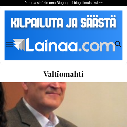
Perusta sinäkin oma Blogaaja.fi blogi ilmaiseksi >>
Valtiomahti