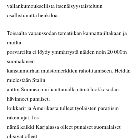
vallankumouksellista itsenäisyystaisteluun
osallistunutta henkilöä.
Toisaalta vapaussodan tematiikan kannattajiltakaan ja
muilta
porvareilta ei löydy ymmärrystä näiden noin 20 000:n
suomalaisen
kansanmurhan muistomerkkien rahoittamiseen. Heidän
mielestään Stalin
auttoi Suomea murhauttamalla nämä luokkasodan
hävinneet punaiset,
loikkarit ja Amerikasta tulleet työläisten paratiisin
rakentajat. Jos
nämä kaikki Karjalassa olleet punaiset suomalaiset
olisivat olleet