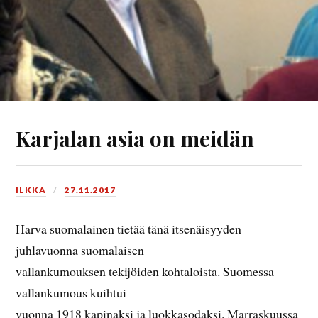
Karjalan asia on meidän
ILKKA
27.11.2017
Harva suomalainen tietää tänä itsenäisyyden
juhlavuonna suomalaisen
vallankumouksen tekijöiden kohtaloista. Suomessa
vallankumous kuihtui
vuonna 1918 kapinaksi ja luokkasodaksi. Marraskuussa