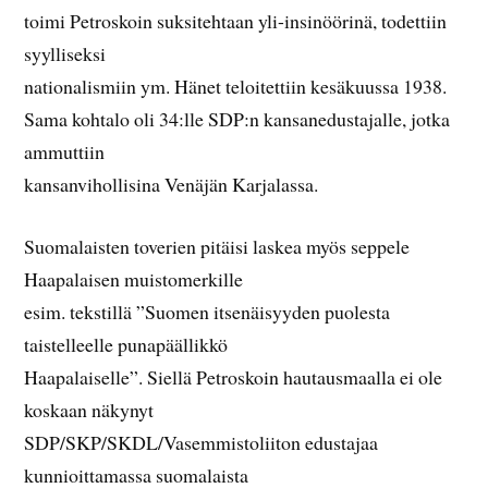
toimi Petroskoin suksitehtaan yli-insinöörinä, todettiin
syylliseksi
nationalismiin ym. Hänet teloitettiin kesäkuussa 1938.
Sama kohtalo oli 34:lle SDP:n kansanedustajalle, jotka
ammuttiin
kansanvihollisina Venäjän Karjalassa.
Suomalaisten toverien pitäisi laskea myös seppele
Haapalaisen muistomerkille
esim. tekstillä ”Suomen itsenäisyyden puolesta
taistelleelle punapäällikkö
Haapalaiselle”. Siellä Petroskoin hautausmaalla ei ole
koskaan näkynyt
SDP/SKP/SKDL/Vasemmistoliiton edustajaa
kunnioittamassa suomalaista