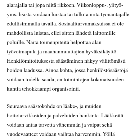
alarajalla tai jopa niitä rikkoen. Viikonloppu-, ylityö-
yms. lisistä voidaan luistaa tai tulkita niitä työnantajalle
edullisimmalla tavalla. Sosiaaliturvamaksuissa ei ole
mahdollista luistaa, ellei sitten lähdetä laittomille
poluille. Näitä toimenpiteitä helpottaa alan
työvoimapula ja maahanmuuttajien hyväksikäyttö.
Henkilömitoituksesta säästäminen näkyy välittömästi
hoidon laadussa. Ainoa kohta, jossa henkilöstösäästöjä
voidaan todella saada, on toimintojen kokonaisuuden
kuntia tehokkaampi organisointi.
Seuraava säästökohde on lääke-, ja muiden
hoitotarvikkeiden ja palveluiden hankinta. Lääkkeitä
voidaan antaa tarvetta vähemmän ja vaipat sekä
vuodevaatteet voidaan vaihtaa harvemmin. Yöllä