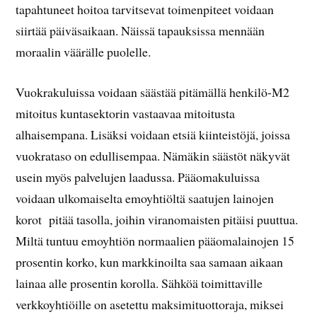
tapahtuneet hoitoa tarvitsevat toimenpiteet voidaan
siirtää päiväsaikaan. Näissä tapauksissa mennään
moraalin väärälle puolelle.
Vuokrakuluissa voidaan säästää pitämällä henkilö-M2
mitoitus kuntasektorin vastaavaa mitoitusta
alhaisempana. Lisäksi voidaan etsiä kiinteistöjä, joissa
vuokrataso on edullisempaa. Nämäkin säästöt näkyvät
usein myös palvelujen laadussa. Pääomakuluissa
voidaan ulkomaiselta emoyhtiöltä saatujen lainojen
korot pitää tasolla, joihin viranomaisten pitäisi puuttua.
Miltä tuntuu emoyhtiön normaalien pääomalainojen 15
prosentin korko, kun markkinoilta saa samaan aikaan
lainaa alle prosentin korolla. Sähköä toimittaville
verkkoyhtiöille on asetettu maksimituottoraja, miksei