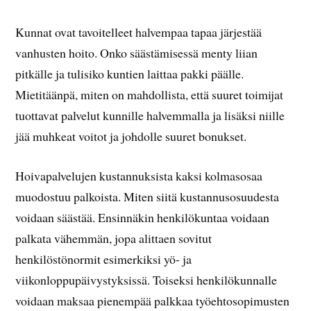
Kunnat ovat tavoitelleet halvempaa tapaa järjestää
vanhusten hoito. Onko säästämisessä menty liian
pitkälle ja tulisiko kuntien laittaa pakki päälle.
Mietitäänpä, miten on mahdollista, että suuret toimijat
tuottavat palvelut kunnille halvemmalla ja lisäksi niille
jää muhkeat voitot ja johdolle suuret bonukset.
Hoivapalvelujen kustannuksista kaksi kolmasosaa
muodostuu palkoista. Miten siitä kustannusosuudesta
voidaan säästää. Ensinnäkin henkilökuntaa voidaan
palkata vähemmän, jopa alittaen sovitut
henkilöstönormit esimerkiksi yö- ja
viikonloppupäivystyksissä. Toiseksi henkilökunnalle
voidaan maksaa pienempää palkkaa työehtosopimusten