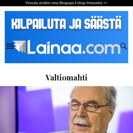
Perusta sinäkin oma Blogaaja.fi blogi ilmaiseksi >>
Valtiomahti