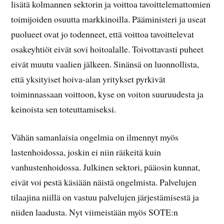
lisätä kolmannen sektorin ja voittoa tavoittelemattomien
toimijoiden osuutta markkinoilla. Pääministeri ja useat
puolueet ovat jo todenneet, että voittoa tavoittelevat
osakeyhtiöt eivät sovi hoitoalalle. Toivottavasti puheet
eivät muutu vaalien jälkeen. Sinänsä on luonnollista,
että yksityiset hoiva-alan yritykset pyrkivät
toiminnassaan voittoon, kyse on voiton suuruudesta ja
keinoista sen toteuttamiseksi.
Vähän samanlaisia ongelmia on ilmennyt myös
lastenhoidossa, joskin ei niin räikeitä kuin
vanhustenhoidossa. Julkinen sektori, pääosin kunnat,
eivät voi pestä käsiään näistä ongelmista. Palvelujen
tilaajina niillä on vastuu palvelujen järjestämisestä ja
niiden laadusta. Nyt viimeistään myös SOTE:n