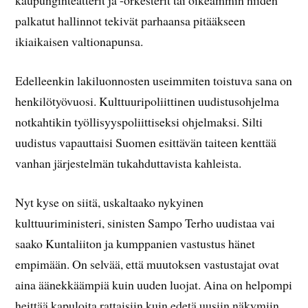
kaupunginteatterit ja -orkesterit tai oikeammin niiden
palkatut hallinnot tekivät parhaansa pitääkseen
ikiaikaisen valtionapunsa.
Edelleenkin lakiluonnosten useimmiten toistuva sana on
henkilötyövuosi. Kulttuuripoliittinen uudistusohjelma
notkahtikin työllisyyspoliittiseksi ohjelmaksi. Silti
uudistus vapauttaisi Suomen esittävän taiteen kenttää
vanhan järjestelmän tukahduttavista kahleista.
Nyt kyse on siitä, uskaltaako nykyinen
kulttuuriministeri, sinisten Sampo Terho uudistaa vai
saako Kuntaliiton ja kumppanien vastustus hänet
empimään. On selvää, että muutoksen vastustajat ovat
aina äänekkäämpiä kuin uuden luojat. Aina on helpompi
heittää kapuloita rattaisiin kuin edetä uusiin näkymiin.