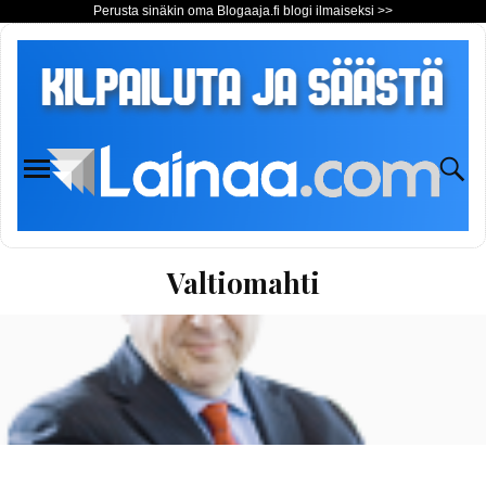
Perusta sinäkin oma Blogaaja.fi blogi ilmaiseksi >>
Valtiomahti