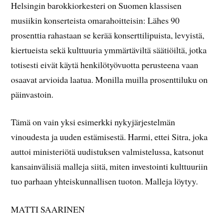
Helsingin barokkiorkesteri on Suomen klassisen
musiikin konserteista omarahoitteisin: Lähes 90
prosenttia rahastaan se kerää konserttilipuista, levyistä,
kiertueista sekä kulttuuria ymmärtäviltä säätiöiltä, jotka
totisesti eivät käytä henkilötyövuotta perusteena vaan
osaavat arvioida laatua. Monilla muilla prosenttiluku on
päinvastoin.
Tämä on vain yksi esimerkki nykyjärjestelmän
vinoudesta ja uuden estämisestä. Harmi, ettei Sitra, joka
auttoi ministeriötä uudistuksen valmistelussa, katsonut
kansainvälisiä malleja siitä, miten investointi kulttuuriin
tuo parhaan yhteiskunnallisen tuoton. Malleja löytyy.
MATTI SAARINEN