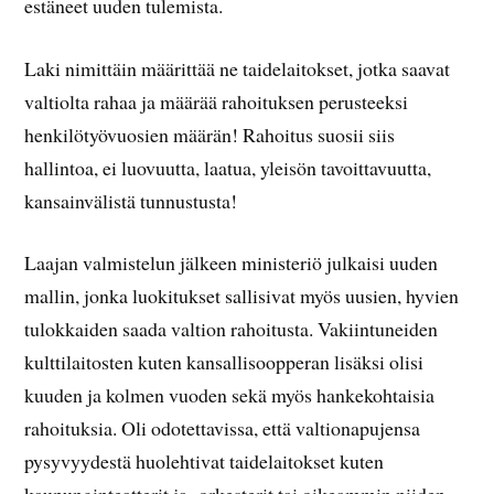
estäneet uuden tulemista.
Laki nimittäin määrittää ne taidelaitokset, jotka saavat
valtiolta rahaa ja määrää rahoituksen perusteeksi
henkilötyövuosien määrän! Rahoitus suosii siis
hallintoa, ei luovuutta, laatua, yleisön tavoittavuutta,
kansainvälistä tunnustusta!
Laajan valmistelun jälkeen ministeriö julkaisi uuden
mallin, jonka luokitukset sallisivat myös uusien, hyvien
tulokkaiden saada valtion rahoitusta. Vakiintuneiden
kulttilaitosten kuten kansallisoopperan lisäksi olisi
kuuden ja kolmen vuoden sekä myös hankekohtaisia
rahoituksia. Oli odotettavissa, että valtionapujensa
pysyvyydestä huolehtivat taidelaitokset kuten