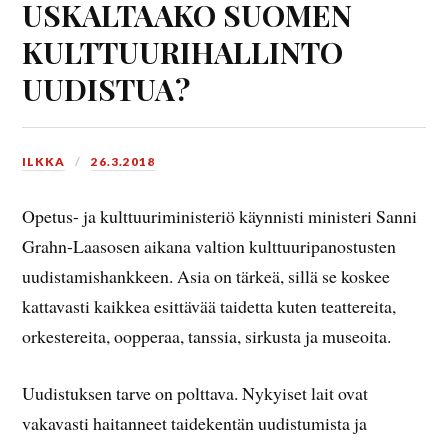
USKALTAAKO SUOMEN
KULTTUURIHALLINTO
UUDISTUA?
ILKKA
26.3.2018
Opetus- ja kulttuuriministeriö käynnisti ministeri Sanni
Grahn-Laasosen aikana valtion kulttuuripanostusten
uudistamishankkeen. Asia on tärkeä, sillä se koskee
kattavasti kaikkea esittävää taidetta kuten teattereita,
orkestereita, oopperaa, tanssia, sirkusta ja museoita.
Uudistuksen tarve on polttava. Nykyiset lait ovat
vakavasti haitanneet taidekentän uudistumista ja