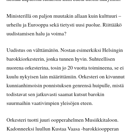
Ministerillä on paljon muutakin allaan kuin kulttuuri –
urheilu ja Eurooppa sekä tietysti uusi puolue. Riittääkö
uudistamisen halu ja voima?
Uudistus on välttämätön. Nostan esimerkiksi Helsingin
barokkiorkesterin, jonka tunnen hyvin. Suhteellisen
nuorena orkesterina, tosin jo 20 vuotta toimineena, se ei
kuulu nykyisen lain määrittämiin. Orkesteri on kivunnut
kunnianhimoisin ponnistuksen genrensä huipulle, mistä
todistavat sen jatkuvasti saamat kutsut barokin
suurmaihin vaativimpien yleisöjen eteen.
Orkesteri tuotti juuri oopperahelmen Musiikkitaloon.
Kadonneeksi luullun Kustaa Vaasa -barokkioopperan