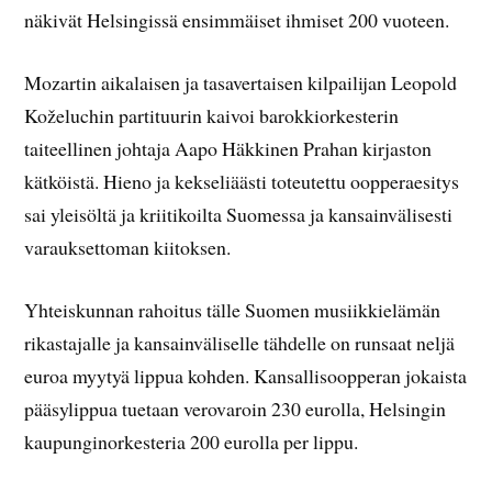
näkivät Helsingissä ensimmäiset ihmiset 200 vuoteen.
Mozartin aikalaisen ja tasavertaisen kilpailijan Leopold
Koželuchin partituurin kaivoi barokkiorkesterin
taiteellinen johtaja Aapo Häkkinen Prahan kirjaston
kätköistä. Hieno ja kekseliäästi toteutettu oopperaesitys
sai yleisöltä ja kriitikoilta Suomessa ja kansainvälisesti
varauksettoman kiitoksen.
Yhteiskunnan rahoitus tälle Suomen musiikkielämän
rikastajalle ja kansainväliselle tähdelle on runsaat neljä
euroa myytyä lippua kohden. Kansallisoopperan jokaista
pääsylippua tuetaan verovaroin 230 eurolla, Helsingin
kaupunginorkesteria 200 eurolla per lippu.