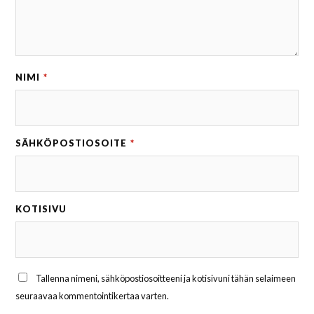
NIMI
*
SÄHKÖPOSTIOSOITE
*
KOTISIVU
Tallenna nimeni, sähköpostiosoitteeni ja kotisivuni tähän selaimeen
seuraavaa kommentointikertaa varten.