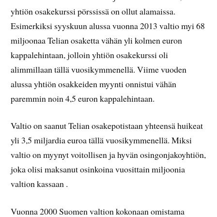
yhtiön osakekurssi pörssissä on ollut alamaissa.
Esimerkiksi syyskuun alussa vuonna 2013 valtio myi 68
miljoonaa Telian osaketta vähän yli kolmen euron
kappalehintaan, jolloin yhtiön osakekurssi oli
alimmillaan tällä vuosikymmenellä. Viime vuoden
alussa yhtiön osakkeiden myynti onnistui vähän
paremmin noin 4,5 euron kappalehintaan.
Valtio on saanut Telian osakepotistaan yhteensä huikeat
yli 3,5 miljardia euroa tällä vuosikymmenellä. Miksi
valtio on myynyt voitollisen ja hyvän osingonjakoyhtiön,
joka olisi maksanut osinkoina vuosittain miljoonia
valtion kassaan .
Vuonna 2000 Suomen valtion kokonaan omistama