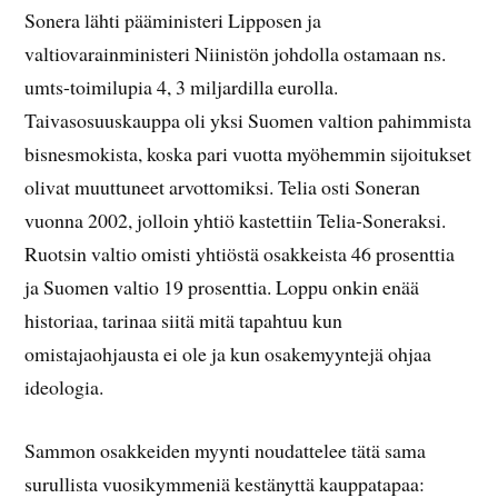
Sonera lähti pääministeri Lipposen ja
valtiovarainministeri Niinistön johdolla ostamaan ns.
umts-toimilupia 4, 3 miljardilla eurolla.
Taivasosuuskauppa oli yksi Suomen valtion pahimmista
bisnesmokista, koska pari vuotta myöhemmin sijoitukset
olivat muuttuneet arvottomiksi. Telia osti Soneran
vuonna 2002, jolloin yhtiö kastettiin Telia-Soneraksi.
Ruotsin valtio omisti yhtiöstä osakkeista 46 prosenttia
ja Suomen valtio 19 prosenttia. Loppu onkin enää
historiaa, tarinaa siitä mitä tapahtuu kun
omistajaohjausta ei ole ja kun osakemyyntejä ohjaa
ideologia.
Sammon osakkeiden myynti noudattelee tätä sama
surullista vuosikymmeniä kestänyttä kauppatapaa: