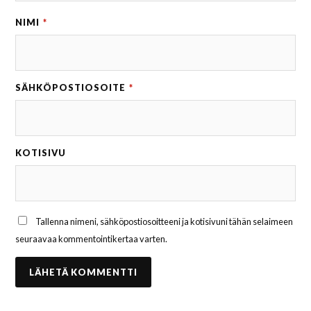
NIMI
*
SÄHKÖPOSTIOSOITE
*
KOTISIVU
Tallenna nimeni, sähköpostiosoitteeni ja kotisivuni tähän selaimeen
seuraavaa kommentointikertaa varten.