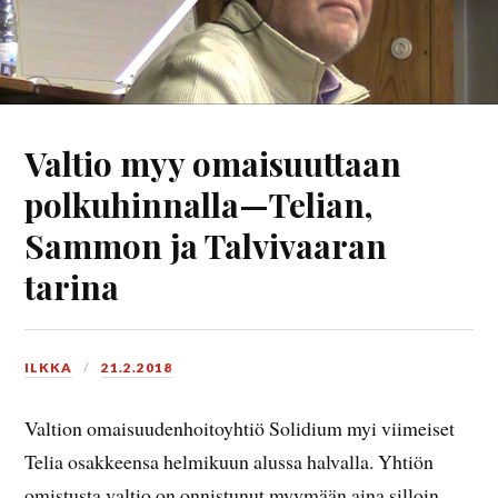
Valtio myy omaisuuttaan
polkuhinnalla—Telian,
Sammon ja Talvivaaran
tarina
ILKKA
21.2.2018
Valtion omaisuudenhoitoyhtiö Solidium myi viimeiset
Telia osakkeensa helmikuun alussa halvalla. Yhtiön
omistusta valtio on onnistunut myymään aina silloin,