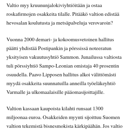
Valtio myy kruununjalokiviyhtiöitään ja ostaa
roskafirmojen osakkeita tilalle. Pitääkö valtion edistää
hevosalan koulutusta ja metsäpalveluja verovaroin?
Vuonna 2000 demari- ja kokoomusvetoinen hallitus
päätti yhdistää Postipankin ja pörssissä noteeratun
yksityisen vakuutusyhtiö Sammon. Junailussa valtiosta
tuli pörssiyhtiö Sampo-Leonian omistaja 40 prosentin
osuudella. Paavo Lipposen hallitus alkoi välittömästi
myydä osakkeita suunnatuilla anneilla työeläkeyhtiö
Varmalle ja ulkomaalaisille pääomasijoittajille.
Valtion kassaan kaupoista kilahti runsaat 1300
miljoonaa euroa. Osakkeiden myynti sijoittuu Suomen
valtion tekemistä bisnesmokista kärkipäähän. Jos valtio