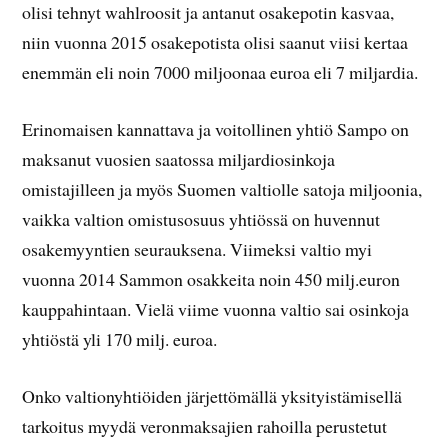
olisi tehnyt wahlroosit ja antanut osakepotin kasvaa,
niin vuonna 2015 osakepotista olisi saanut viisi kertaa
enemmän eli noin 7000 miljoonaa euroa eli 7 miljardia.
Erinomaisen kannattava ja voitollinen yhtiö Sampo on
maksanut vuosien saatossa miljardiosinkoja
omistajilleen ja myös Suomen valtiolle satoja miljoonia,
vaikka valtion omistusosuus yhtiössä on huvennut
osakemyyntien seurauksena. Viimeksi valtio myi
vuonna 2014 Sammon osakkeita noin 450 milj.euron
kauppahintaan. Vielä viime vuonna valtio sai osinkoja
yhtiöstä yli 170 milj. euroa.
Onko valtionyhtiöiden järjettömällä yksityistämisellä
tarkoitus myydä veronmaksajien rahoilla perustetut