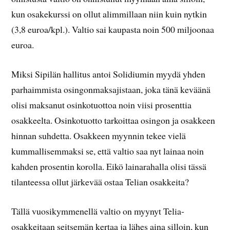
kun osakekurssi on ollut alimmillaan niin kuin nytkin
(3,8 euroa/kpl.). Valtio sai kaupasta noin 500 miljoonaa
euroa.
Miksi Sipilän hallitus antoi Solidiumin myydä yhden
parhaimmista osingonmaksajistaan, joka tänä keväänä
olisi maksanut osinkotuottoa noin viisi prosenttia
osakkeelta. Osinkotuotto tarkoittaa osingon ja osakkeen
hinnan suhdetta. Osakkeen myynnin tekee vielä
kummallisemmaksi se, että valtio saa nyt lainaa noin
kahden prosentin korolla. Eikö lainarahalla olisi tässä
tilanteessa ollut järkevää ostaa Telian osakkeita?
Tällä vuosikymmenellä valtio on myynyt Telia-
osakkeitaan seitsemän kertaa ja lähes aina silloin, kun