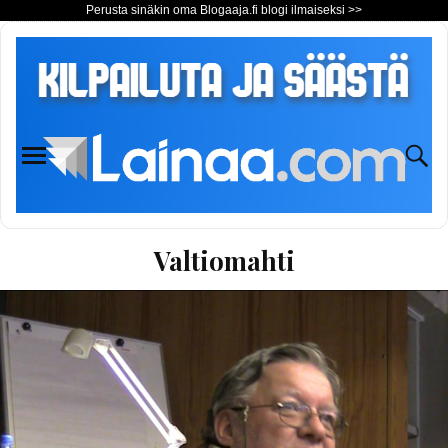
Perusta sinäkin oma Blogaaja.fi blogi ilmaiseksi >>
Valtiomahti