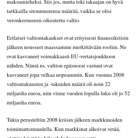
maksumieheksi. Siis jos, mutta toki takaajan on hyvä
tarkkailla sitoumustensa määrää, vaikka se olisi
veronkeruuseen oikeutettu valtio.
Erilaiset valtiontakaukset ovat erityisesti finanssikriisin
jälkeen nousseet maassamme merkittävään rooliin. Ne
ovat kasvaneet voimakkaasti EU-vertaisjoukkoon
nähden. Nämä ns. valtion epäsuorat vastuut ovat
kasvaneet jopa velkaa nopeammin. Kun vuonna 2008
valtiontakausten ja -takuiden määrä oli noin 22
miljardia euroa, niin viime vuoden lopulla luku oli jo 52
miljardia euroa.
Tukia perusteltiin 2008 kriisin jälkeen markkinoiden
toimimattomuudella. Kun markkinat alkoivat vetää,