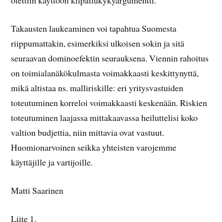
otettiin käyttöön kilpailukykyargumentti.
Takausten laukeaminen voi tapahtua Suomesta
riippumattakin, esimerkiksi ulkoisen sokin ja sitä
seuraavan dominoefektin seurauksena. Viennin rahoitus
on toimialanäkökulmasta voimakkaasti keskittynyttä,
mikä altistaa ns. malliriskille: eri yritysvastuiden
toteutuminen korreloi voimakkaasti keskenään. Riskien
toteutuminen laajassa mittakaavassa heiluttelisi koko
valtion budjettia, niin mittavia ovat vastuut.
Huomionarvoinen seikka yhteisten varojemme
käyttäjille ja vartijoille.
Matti Saarinen
Liite 1.