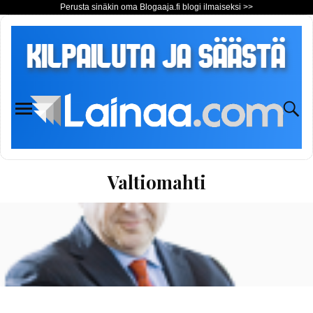
Perusta sinäkin oma Blogaaja.fi blogi ilmaiseksi >>
Valtiomahti