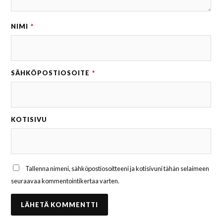
NIMI
*
SÄHKÖPOSTIOSOITE
*
KOTISIVU
Tallenna nimeni, sähköpostiosoitteeni ja kotisivuni tähän selaimeen
seuraavaa kommentointikertaa varten.